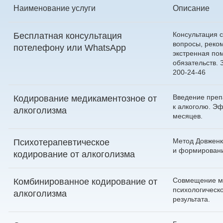
Наименование услуги
Описание
Консультация с
Бесплатная консультация
вопросы, реко
по
телефону
или
WhatsApp
экстренная по
обязательств.
200-24-46
Введение преп
Кодирование медикаментозное от
к алкоголю. Э
алкоголизма
месяцев.
Метод Довженк
Психотерапевтическое
и формировани
кодирование от алкоголизма
Совмещение м
Комбинированное кодирование от
психологическо
алкоголизма
результата.