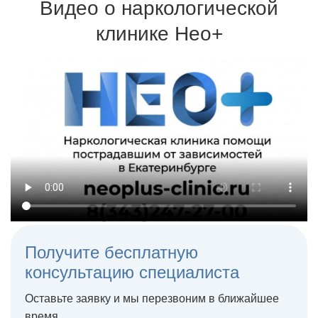
возвращаются к трезвой жизни
Видео о наркологической
Для кодировки используются сертифицированные
препараты и одобренные Минздравом методики
клинике Нео+
Терапия может проходить на дому или в стационаре
Получите бесплатную
консультацию специалиста
Оставьте заявку и мы перезвоним в ближайшее
время