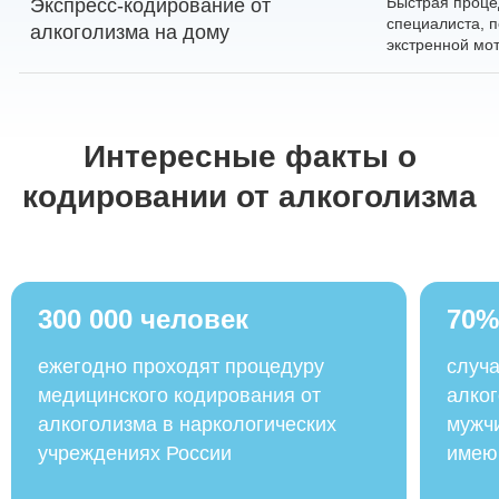
Быстрая проце
Экспресс-кодирование от
специалиста, 
алкоголизма на дому
экстренной мо
Интересные факты о
кодировании от алкоголизма
300 000 человек
70%
ежегодно проходят процедуру
случа
медицинского кодирования от
алког
алкоголизма в наркологических
мужчи
учреждениях России
имею