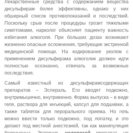
Лекарственные средства с содержанием вещества
дисульфирам более эффективны, однако у них
обширный список противопоказаний и последствий.
Поскольку срыв после процедуры грозит тяжелыми
симптомами, нарколог объясняет пациенту важность
избегания алкоголя. При больших дозах возникают
жизненно опасные осложнения, требующие экстренной
медицинской помощи. На кодирование уколом с
применением дисульфирама алкоголик должен идти
полностью осознанно, отвечать за возможные
последствия.
Самый известный из дисульфирамсодержащих
препаратов – Эспераль. Его вводят подкожно,
внутримышечно, внутривенно. Форма выпуска – в виде
геля, раствора для инъекций, капсул для подшивки, а
также таблеток для перорального приема. Но гель
можно ввести только подкожно, под лопатку, и это
делают под местной анестезией, так как манипуляция
болезненна. Эспераль
недорогой
препарат, но