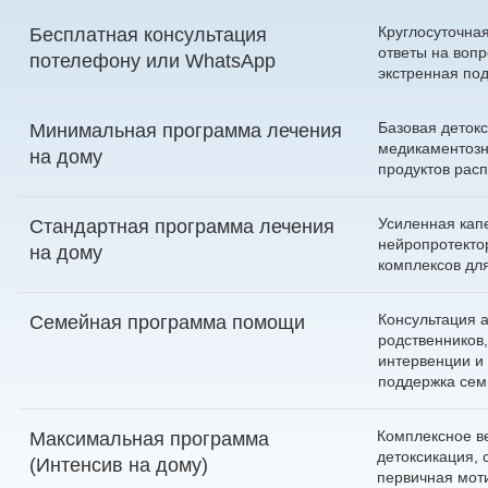
Круглосуточна
Бесплатная консультация
ответы на воп
по
телефону
или
WhatsApp
экстренная по
Базовая детокс
Минимальная программа лечения
медикаментозн
на дому
продуктов расп
Усиленная кап
Стандартная программа лечения
нейропротекто
на дому
комплексов дл
Консультация 
Семейная программа помощи
родственников
интервенции и
поддержка сем
Комплексное в
Максимальная программа
детоксикация, 
(Интенсив на дому)
первичная мот