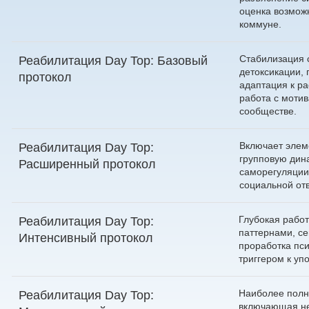
оценка возмож
коммуне.
Стабилизация 
Реабилитация Day Top: Базовый
детоксикации,
протокол
адаптация к р
работа с моти
сообществе.
Включает элем
Реабилитация Day Top:
групповую дин
Расширенный протокол
саморегуляции
социальной отв
Глубокая рабо
Реабилитация Day Top:
паттернами, с
Интенсивный протокол
проработка пс
триггером к уп
Наиболее полн
Реабилитация Day Top:
включающая не