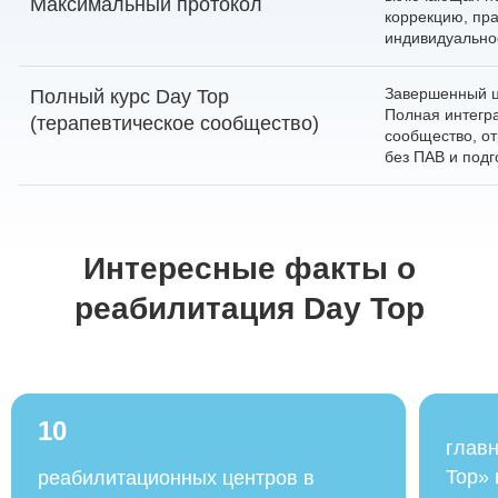
Максимальный протокол
коррекцию, пра
индивидуально
Завершенный ц
Полный курс Day Top
Полная интегра
(терапевтическое сообщество)
сообщество, от
без ПАВ и подг
Интересные факты о
реабилитация Day Top
10
глав
Top» 
реабилитационных центров в