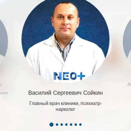
ч
А
Василий Сергеевич Сойкин
колог
Главный врач клиники, психиатр-
нарколог