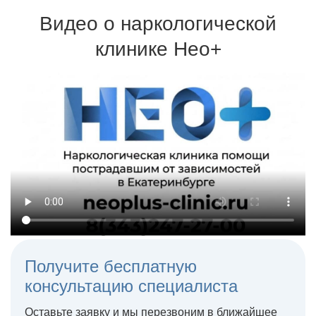
которые дают результат без риска для здоровья
реабилитационный центр, где навсегда
возвращаются к трезвой жизни
Видео о наркологической
Для кодировки используются сертифицированные
препараты и одобренные Минздравом методики
клинике Нео+
Терапия может проходить на дому или в стационаре
Получите бесплатную
консультацию специалиста
Оставьте заявку и мы перезвоним в ближайшее