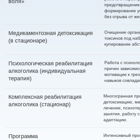
воля»
предотвращение
формирование ус
без отрыва от жи
Очищение органи
Медикаментозная детоксикация
токсинов под на
(в стационаре)
купирование абс
Работа с психол
Психологическая реабилитация
причин зависимо
алкоголика (индивидуальная
мотивации к трез
терапия)
навыков совлада
Многогранная пр
Комплексная реабилитация
детоксикацию, м
алкоголика (стационар)
лечение, психот
занятия, работу 
адаптацию.
Интенсивный про
Программа