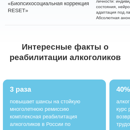
личности: индив
«Биопсихосоциальная коррекция
состояния, нейро
RESET»
адаптация под л
Абсолютная анон
Интересные факты о
реабилитации алкоголиков
3 раза
40%
повышает шансы на стойкую
алко
многолетнюю ремиссию
курс 
комплексная реабилитация
возв
алкоголиков в России по
трудо