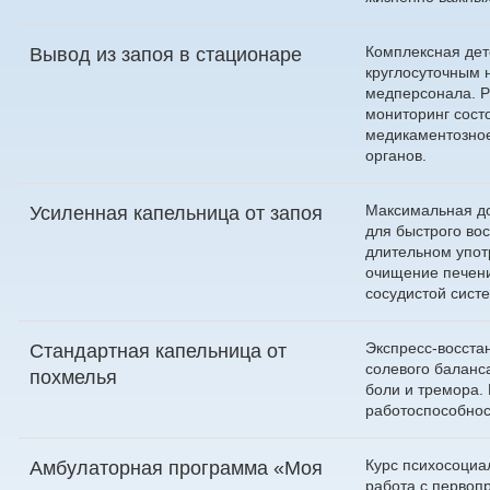
Комплексная дет
Вывод из запоя в стационаре
круглосуточным
медперсонала. 
мониторинг сост
медикаментозное
органов.
Максимальная до
Усиленная капельница от запоя
для быстрого во
длительном упот
очищение печени
сосудистой сист
Экспресс-восста
Стандартная капельница от
солевого баланс
похмелья
боли и тремора.
работоспособнос
Курс психосоциа
Амбулаторная программа «Моя
работа с первоп