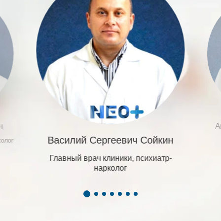
ч
А
Василий Сергеевич Сойкин
колог
Главный врач клиники, психиатр-
нарколог