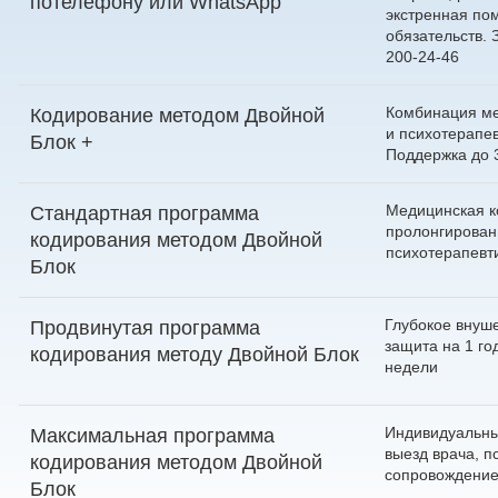
по
телефону
или
WhatsApp
экстренная по
обязательств.
200-24-46
Комбинация ме
Кодирование методом Двойной
и психотерапев
Блок +
Поддержка до 
Медицинская к
Стандартная программа
пролонгирован
кодирования методом Двойной
психотерапевт
Блок
Глубокое внуш
Продвинутая программа
защита на 1 го
кодирования методу Двойной Блок
недели
Индивидуальны
Максимальная программа
выезд врача, п
кодирования методом Двойной
сопровождение
Блок