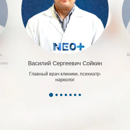
ч
А
Василий Сергеевич Сойкин
колог
Главный врач клиники, психиатр-
нарколог