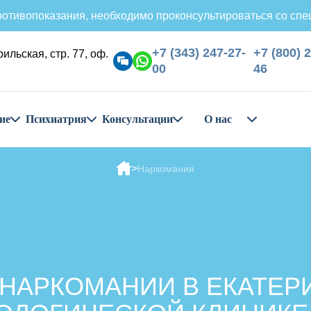
отивопоказания, необходимо проконсультироваться со спе
+7 (343) 247-27-
+7 (800) 
рильская, стр. 77, оф.
00
46
ие
Психиатрия
Консультации
О нас
Наркомания
НАРКОМАНИИ В ЕКАТЕР