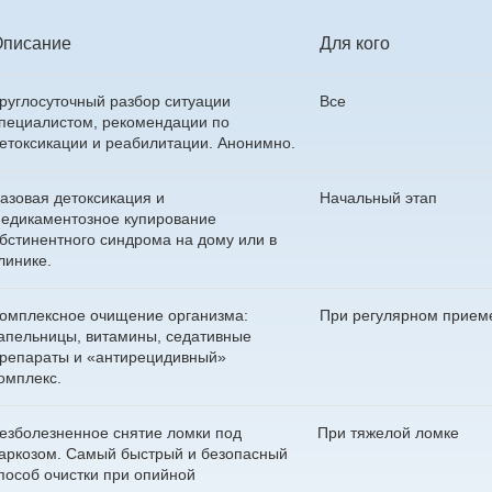
Описание
Для кого
руглосуточный разбор ситуации
Все
пециалистом, рекомендации по
етоксикации и реабилитации. Анонимно.
азовая детоксикация и
Начальный этап
едикаментозное купирование
бстинентного синдрома на дому или в
линике.
омплексное очищение организма:
При регулярном прием
апельницы, витамины, седативные
репараты и «антирецидивный»
омплекс.
езболезненное снятие ломки под
При тяжелой ломке
аркозом. Самый быстрый и безопасный
пособ очистки при опийной