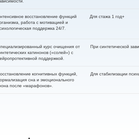
ависимости.
нтенсивное восстановление функций
Для стажа 1 год+
рганизма, работа с мотивацией и
сихологическая поддержка 24/7.
пециализированный курс очищения от
При синтетической зав
интетических катинонов («солей») с
ейропротективной поддержкой.
Получите бес
осстановление когнитивных функций,
Для стабилизации псих
ормализация сна и эмоционального
консультацию
она после «марафонов».
Выберите свой город
Задайте ваш вопрос
Оставить отзыв
Найдем все, что вам нужно
Оставьте заявку для связи 
Вызвать врача
Вызвать нарколога
Оставьте заявку!
Оставьте заявку!
Приедем на дом за 30 ми
Оставьте заявку и мы перезвоним в течние одной
Выезжаем круглосуточно
И мы перезвоним в течение одной минуты
И мы перезвоним в течение одной минуты
И мы перезвоним в течение одной минуты
Чаще всего ищут:
минуты
Гарантируем анонимност
Вывод из запоя