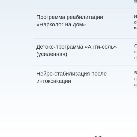
з
И
Программа реабилитации
о
«Нарколог на дом»
п
С
Детокс-программа «Анти-соль»
с
(усиленная)
н
В
Нейро-стабилизация после
н
интоксикации
ф