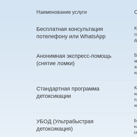
Наименование услуги
К
Бесплатная консультация
с
по
телефону
или
WhatsApp
д
Б
Анонимная экспресс-помощь
м
(снятие ломки)
а
к
К
Стандартная программа
к
детоксикации
п
к
Б
УБОД (Ультрабыстрая
н
детоксикация)
с