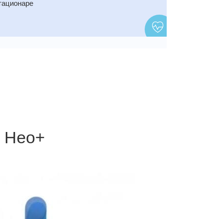
тационаре
е Нео+