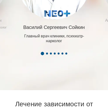
ч
А
Василий Сергеевич Сойкин
колог
Главный врач клиники, психиатр-
нарколог
Лечение зависимости от