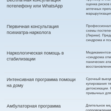
оценка рисков
по
телефону
или
WhatsApp
аптечных преп
маршрутизация
Профессиональ
Первичная консультация
схемы постепе
психиатра-нарколога
(Лирики). Пре
синдрома и пси
Медикаментозн
Наркологическая помощь в
«синдрома отм
стабилизации
панических ат
восстановлени
Срочный выезд
Интенсивная программа помощи
купирования тя
на дому
детоксикации. 
привычных для
Длительное ме
Амбулаторная программа
сопровождение