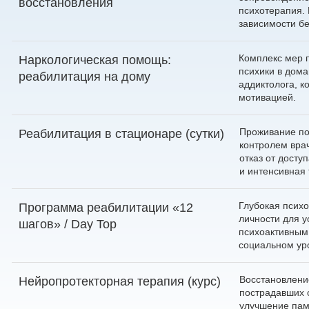
восстановления
психотерапия. 
зависимости бе
Комплекс мер 
Наркологическая помощь:
психики в дома
реабилитация на дому
аддиктолога, к
мотивацией.
Проживание по
Реабилитация в стационаре (сутки)
контролем вра
отказ от досту
и интенсивная 
Глубокая психо
Программа реабилитации «12
личности для у
шагов» / Day Top
психоактивным
социальном ур
Восстановлени
Нейропротекторная терапия (курс)
пострадавших 
улучшение пам