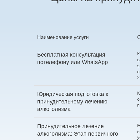
Наименование услуги
К
Бесплатная консультация
в
по
телефону
или
WhatsApp
э
о
2
К
Юридическая подготовка к
о
принудительному лечению
п
алкоголизма
М
Принудительное лечение
н
алкоголизма: Этап первичного
у