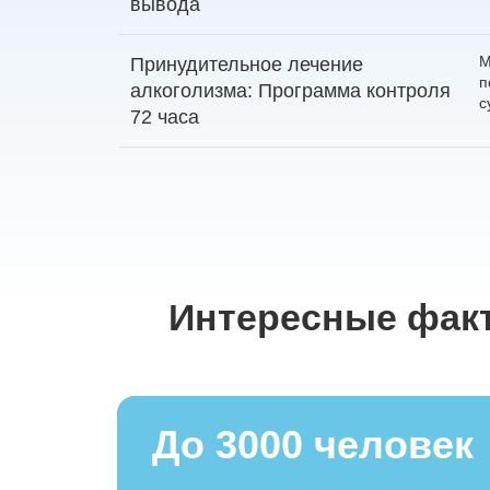
вывода
М
Принудительное лечение
п
алкоголизма: Программа контроля
с
72 часа
Интересные факт
До 3000 человек