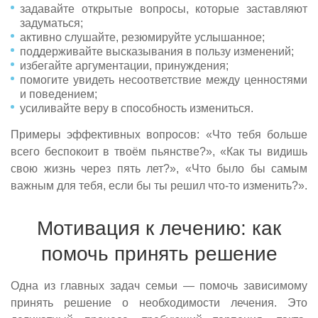
задавайте открытые вопросы, которые заставляют
Капельница от похмелья
задуматься;
Оставить заявку
Оставить заявку
Оставить заявку
Оставить заявку
активно слушайте, резюмируйте услышанное;
Нарколог на дом
поддерживайте высказывания в пользу изменений;
Нажимая кнопку «Оставить заявку», вы соглашаетесь с
Нажимая кнопку «Оставить заявку», вы соглашаетесь с
Нажимая кнопку «Оставить заявку», вы соглашаетесь с
Нажимая кнопку «Оставить заявку», вы соглашаетесь с
избегайте аргументации, принуждения;
Кодрирование
Отправить вопрос
Отправить
политикой конфиденциальности
политикой конфиденциальности
политикой конфиденциальности
Отправить
политикой конфиденциальности
помогите увидеть несоответствие между ценностями
и поведением;
Нажимая кнопку "Отправить", вы соглашаетесь с
Нажимая на кнопку ”Отправить вопрос”, Вы даёте своё
Снятие ломки
Нажимая на кнопку ”Отправить”, Вы даёте своё
политикой конфиденциальности
согласие на
обработку персональных данных
усиливайте веру в способность измениться.
согласие на
обработку персональных данных
Примеры эффективных вопросов: «Что тебя больше
всего беспокоит в твоём пьянстве?», «Как ты видишь
свою жизнь через пять лет?», «Что было бы самым
важным для тебя, если бы ты решил что-то изменить?».
Мотивация к лечению: как
помочь принять решение
Одна из главных задач семьи — помочь зависимому
принять решение о необходимости лечения. Это