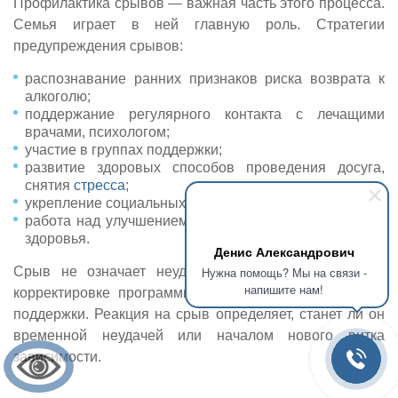
Профилактика срывов — важная часть этого процесса.
Семья играет в ней главную роль. Стратегии
предупреждения срывов:
распознавание ранних признаков риска возврата к
алкоголю;
поддержание регулярного контакта с лечащими
врачами, психологом;
участие в группах поддержки;
развитие здоровых способов проведения досуга,
снятия
стресса
;
укрепление социальных связей, трезвых отношений;
работа над улучшением физического и психического
здоровья.
Денис Александрович
Срыв не означает неудачу лечения. Это сигнал о
Нужна помощь? Мы на связи -
напишите нам!
корректировке программы восстановления, усилении
поддержки. Реакция на срыв определяет, станет ли он
временной неудачей или началом нового витка
зависимости.