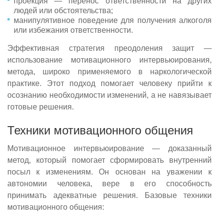
проекция — перенос ответственности на других
людей или обстоятельства;
манипулятивное поведение для получения алкоголя
или избежания ответственности.
Эффективная стратегия преодоления защит —
использование мотивационного интервьюирования,
метода, широко применяемого в наркологической
практике. Этот подход помогает человеку прийти к
осознанию необходимости изменений, а не навязывает
готовые решения.
Техники мотивационного общения
Получите бесплатную
Задайте ваш вопрос
Оставить отзыв
Выберите свой город
Найдем все, что вам нужно
Мотивационное интервьюирование — доказанный
консультацию
метод, который помогает сформировать внутренний
Вызвать врача
Оставьте заявку для связи со специалистом
Вызвать нарколога
Оставьте заявку!
Оставьте заявку!
посыл к изменениям. Он основан на уважении к
Оставьте заявку и мы перезвоним в течние одной
автономии человека, вере в его способность
И мы перезвоним в течение одной минуты
И мы перезвоним в течение одной минуты
И мы перезвоним в течение одной минуты
Чаще всего ищут:
Приедем на дом за 30 минут
минуты
принимать адекватные решения. Базовые техники
Выезжаем круглосуточно
Вывод из запоя
мотивационного общения:
Гарантируем анонимность