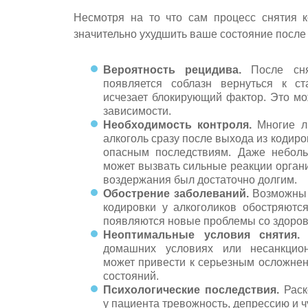
Несмотря на то что сам процесс снятия к
значительно ухудшить ваше состояние после
Вероятность рецидива.
После сня
появляется соблазн вернуться к с
исчезает блокирующий фактор. Это мо
зависимости.
Необходимость контроля.
Многие лю
алкоголь сразу после выхода из кодиро
опасным последствиям. Даже неболь
может вызвать сильные реакции орган
воздержания был достаточно долгим.
Обострение заболеваний.
Возможны с
кодировки у алкоголиков обостряютс
появляются новые проблемы со здоров
Неоптимальные условия снятия.
Е
домашних условиях или несанкцион
может привести к серьезным осложнен
состояний.
Психологические последствия.
Раск
у пациента тревожность, депрессию и ч