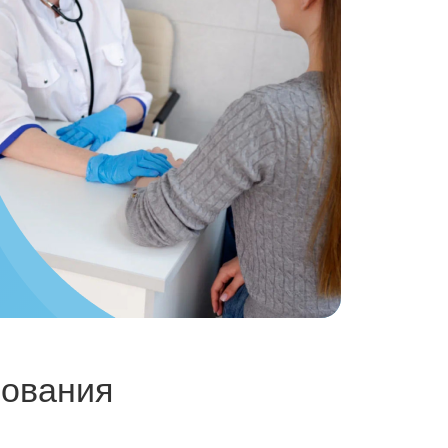
ь
, Вы даёте своё
льных данных
рования