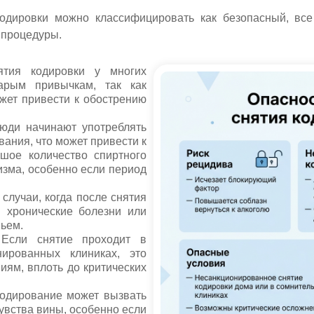
одировки можно классифицировать как безопасный, все
 процедуры.
тия кодировки у многих
тарым привычкам, так как
жет привести к обострению
ди начинают употреблять
вания, что может привести к
шое количество спиртного
изма, особенно если период
лучаи, когда после снятия
я хронические болезни или
ьем.
сли снятие проходит в
ированных клиниках, это
иям, вплоть до критических
одирование может вызвать
увства вины, особенно если