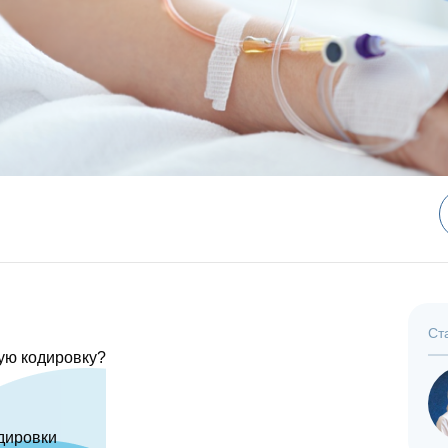
Ст
ую кодировку?
дировки