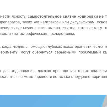
внести ясность:
самостоятельное снятие кодировки не 
епаратов, таких как налтрексон или дисульфирам, осно
пециальные медицинские вмешательства, которые могут 
ивести к катастрофическим последствиям.
, когда людям с помощью глубоких психотерапевтических тех
ерименты могут обернуться серьёзными проблемами как 
Получите бес
консультацию
Выберите свой город
Задайте ваш вопрос
Оставить отзыв
Найдем все, что вам нужно
ся для кодирования, должно проводиться только квалиф
Оставьте заявку для связи 
стоятельно может привести не только к неудовлетворитель
Вызвать врача
Вызвать нарколога
Оставьте заявку!
Оставьте заявку!
Приедем на дом за 30 ми
Оставьте заявку и мы перезвоним в течние одной
Выезжаем круглосуточно
И мы перезвоним в течение одной минуты
И мы перезвоним в течение одной минуты
И мы перезвоним в течение одной минуты
Чаще всего ищут:
минуты
Гарантируем анонимност
Вывод из запоя