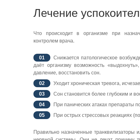
Лечение успокоите
Что происходит в организме при назнач
контролем врача.
Снижается патологическое возбужд
даёт организму возможность «выдохнуть»,
давление, восстановить сон.
Уходит хроническая тревога, исчеза
Сон становится более глубоким и в
При панических атаках препараты по
При острых стрессовых реакциях (по
Правильно назначенные транквилизаторы ил
нервной системы. Они не лечат причину т