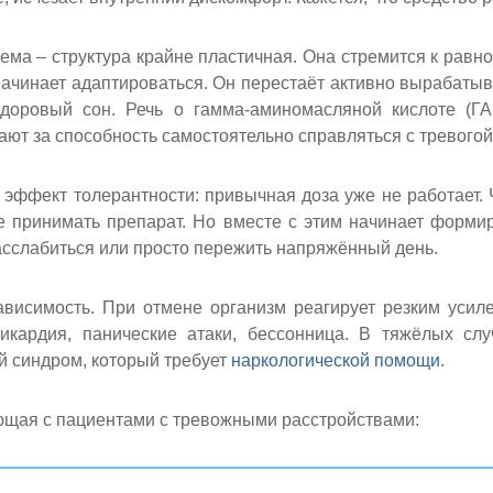
ма – структура крайне пластичная. Она стремится к рав
начинает адаптироваться. Он перестаёт активно вырабаты
здоровый сон. Речь о гамма-аминомасляной кислоте (ГА
ают за способность самостоятельно справляться с тревого
эффект толерантности: привычная доза уже не работает.
е принимать препарат. Но вместе с этим начинает формир
расслабиться или просто пережить напряжённый день.
Получите бес
консультацию
висимость. При отмене организм реагирует резким усиле
Выберите свой город
Задайте ваш вопрос
Оставить отзыв
Найдем все, что вам нужно
хикардия, панические атаки, бессонница. В тяжёлых сл
Оставьте заявку для связи 
й синдром, который требует
наркологической помощи
.
Вызвать врача
Вызвать нарколога
Оставьте заявку!
Оставьте заявку!
Приедем на дом за 30 ми
Оставьте заявку и мы перезвоним в течние одной
ающая с пациентами с тревожными расстройствами:
Выезжаем круглосуточно
И мы перезвоним в течение одной минуты
И мы перезвоним в течение одной минуты
И мы перезвоним в течение одной минуты
Чаще всего ищут:
минуты
Гарантируем анонимност
Вывод из запоя