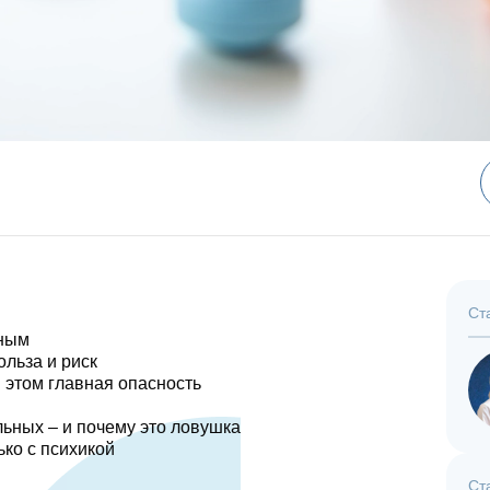
Ст
ьным
ольза и риск
в этом главная опасность
льных – и почему это ловушка
ько с психикой
Ст