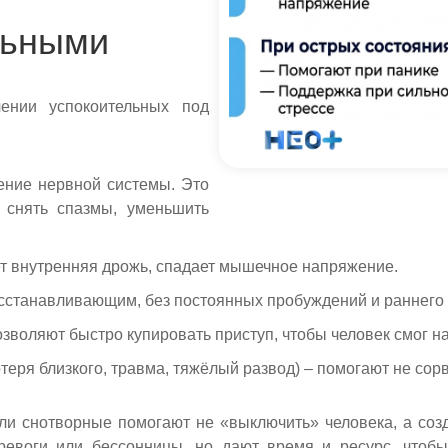
льными
ении успокоительных под
ение нервной системы. Это
 снять спазмы, уменьшить
ет внутренняя дрожь, спадает мышечное напряжение.
осстанавливающим, без постоянных пробуждений и раннего
зволяют быстро купировать приступ, чтобы человек смог н
теря близкого, травма, тяжёлый развод) – помогают не сорв
и снотворные помогают не «выключить» человека, а соз
ревоги или бессонницы, но дают время и ресурс, чтобы