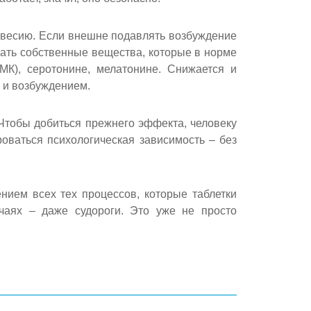
новесию. Если внешне подавлять возбуждение
вать собственные вещества, которые в норме
МК), серотонине, мелатонине. Снижается и
й и возбуждением.
 Чтобы добиться прежнего эффекта, человеку
оваться психологическая зависимость – без
платную
нием всех тех процессов, которые таблетки
учаях – даже судороги. Это уже не просто
со специалистом
нут
ь