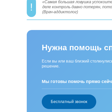
«Самая большая ловушка успокоител
деле контроль давно потерян, пото
(Врач-аддиктолог)
Нужна помощь с
Если вы или ваш близкий столкнулис
решение.
Мы готовы помочь прямо сейч
Бесплатный звонок