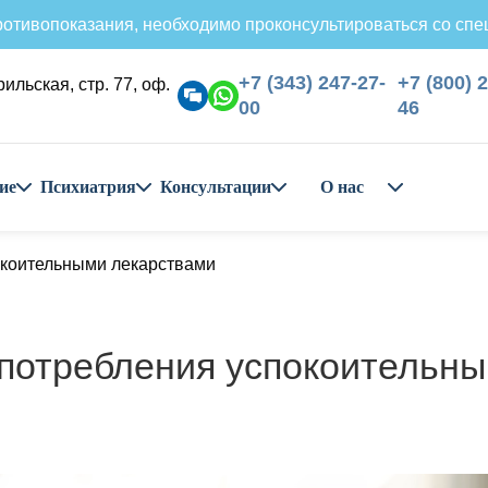
отивопоказания, необходимо проконсультироваться со спе
+7 (343) 247-27-
+7 (800) 
рильская, стр. 77, оф.
00
46
ие
Психиатрия
Консультации
О нас
окоительными лекарствами
потребления успокоительн