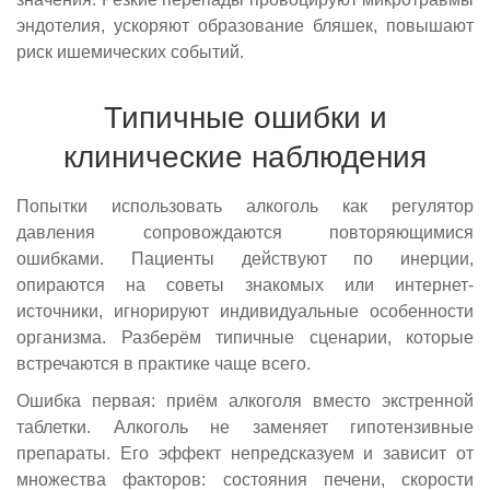
эндотелия, ускоряют образование бляшек, повышают
риск ишемических событий.
Типичные ошибки и
клинические наблюдения
Попытки использовать алкоголь как регулятор
давления сопровождаются повторяющимися
Задайте ваш вопрос
Оставить отзыв
Выберите свой город
ошибками. Пациенты действуют по инерции,
Найдем все, что вам нужно
Получите бесплатную консультацию
опираются на советы знакомых или интернет-
Оставьте заявку для связи со специалистом
источники, игнорируют индивидуальные особенности
Вызвать нарколога
Оставьте заявку!
Оставьте заявку!
Вызвать врача
организма. Разберём типичные сценарии, которые
Приедем на дом за 30 минут
Оставьте заявку и мы перезвоним в течние одной минуты
И мы перезвоним в течение одной минуты
И мы перезвоним в течение одной минуты
И мы перезвоним в течение одной минуты
Чаще всего ищут:
Выезжаем круглосуточно
встречаются в практике чаще всего.
Гарантируем анонимность
Вывод из запоя
Ошибка первая: приём алкоголя вместо экстренной
таблетки. Алкоголь не заменяет гипотензивные
Капельница от похмелья
препараты. Его эффект непредсказуем и зависит от
Оставить заявку
Оставить заявку
Оставить заявку
Оставить заявку
Нарколог на дом
множества факторов: состояния печени, скорости