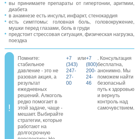
вы принимаете препараты от гипертонии, аритмии,
диабета
в анамнезе есть инсульт, инфаркт, стенокардия
есть симптомы: головная боль, головокружение,
мушки перед глазами, боль в груди
предстоит стрессовая ситуация, физическая нагрузка,
поездка
Помните:
+7
или
+7
. Консультация
стабильное
(343)
(800)
бесплатна,
давление - это не
247-
200-
анонимно. Мы
разовая акция, а
27-
24-
поможем найти
результат
00
46
безопасный
ежедневных
путь к здоровью
решений. Алкоголь
и вернуть
редко помогает в
контроль над
этой задаче, чаще -
самочувствием.
мешает. Выбирайте
стратегии, которые
работают на
долгосрочную
перспективу. Не