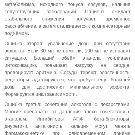
метаболизма, исходного тонуса сосудов, наличия
Нажимая кнопку «Оставить заявку», вы соглашаетесь с
Нажимая кнопку «Оставить заявку», вы соглашаетесь с
Нажимая кнопку «Оставить заявку», вы соглашаетесь с
Нажимая кнопку «Оставить заявку», вы соглашаетесь с
Отправить
Кодрирование
Отправить вопрос
Отправить
политикой конфиденциальности
политикой конфиденциальности
политикой конфиденциальности
политикой конфиденциальности
сопутствующих заболеваний. Пациент ожидает
Нажимая на кнопку ”Отправить”, Вы даёте своё согласие на
стабильного снижения, получает временное
Нажимая кнопку "Отправить", вы соглашаетесь с
Нажимая на кнопку ”Отправить вопрос”, Вы даёте своё
политикой
Снятие ломки
обработку персональных данных
расслабление, а затем сталкивается с компенсаторным
конфиденциальности
согласие на
обработку персональных данных
подъёмом.
Ошибка вторая: увеличение дозы при отсутствии
эффекта. Если 30 мл не помогли, 100 мл не исправят
ситуацию. Больший объём этанола усиливает
интоксикацию, повышает нагрузку на сердце,
провоцирует аритмию. Сосуды теряют эластичность,
рецепторы адаптируются, что требует ещё большей
дозы для достижения минимального эффекта.
Формируется цикл зависимости.
Ошибка третья: сочетание алкоголя с лекарствами.
Многие препараты от давления плохо сочетаются с
этанолом. Ингибиторы АПФ, бета-блокаторы,
диуретики, антагонисты кальция могут менять
фармакокинетику при одновременном приёме