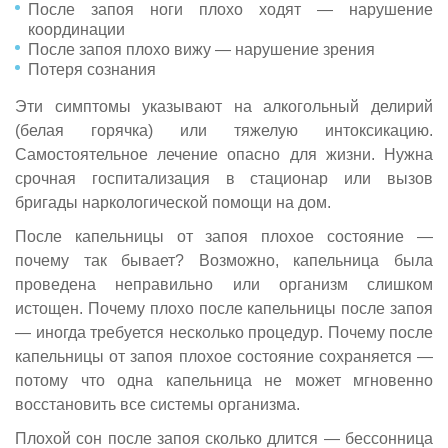
После запоя ноги плохо ходят — нарушение
Капельница от похмелья
координации
Оставить заявку
Оставить заявку
Оставить заявку
После запоя плохо вижу — нарушение зрения
Оставить заявку
Нарколог на дом
Потеря сознания
Нажимая кнопку «Оставить заявку», вы соглашаетесь с
Нажимая кнопку «Оставить заявку», вы соглашаетесь с
Нажимая кнопку «Оставить заявку», вы соглашаетесь с
Нажимая кнопку «Оставить заявку», вы соглашаетесь с
Кодрирование
Отправить вопрос
Отправить
политикой конфиденциальности
политикой конфиденциальности
политикой конфиденциальности
Отправить
политикой конфиденциальности
Эти симптомы указывают на алкогольный делирий
(белая горячка) или тяжелую интоксикацию.
Нажимая кнопку "Отправить", вы соглашаетесь с
Нажимая на кнопку ”Отправить вопрос”, Вы даёте своё
Снятие ломки
Нажимая на кнопку ”Отправить”, Вы даёте своё
политикой конфиденциальности
согласие на
обработку персональных данных
согласие на
обработку персональных данных
Самостоятельное лечение опасно для жизни. Нужна
срочная госпитализация в стационар или вызов
бригады наркологической помощи на дом.
После капельницы от запоя плохое состояние —
почему так бывает? Возможно, капельница была
проведена неправильно или организм слишком
истощен. Почему плохо после капельницы после запоя
— иногда требуется несколько процедур. Почему после
капельницы от запоя плохое состояние сохраняется —
потому что одна капельница не может мгновенно
восстановить все системы организма.
Плохой сон после запоя сколько длится — бессонница