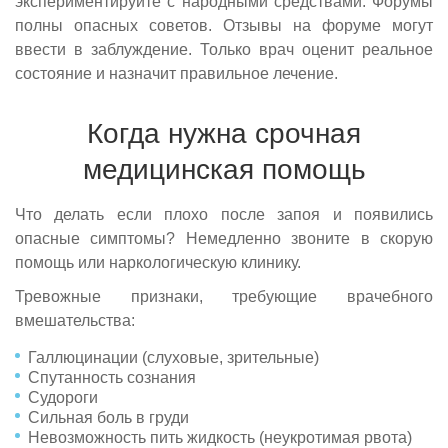
экспериментируйте с народными средствами. Форумы
полны опасных советов. Отзывы на форуме могут
ввести в заблуждение. Только врач оценит реальное
состояние и назначит правильное лечение.
Когда нужна срочная
медицинская помощь
Что делать если плохо после запоя и появились
опасные симптомы? Немедленно звоните в скорую
помощь или наркологическую клинику.
Получите бесплатную
Тревожные признаки, требующие врачебного
Задайте ваш вопрос
Оставить отзыв
Выберите свой город
Найдем все, что вам нужно
консультацию
вмешательства:
Вызвать врача
Оставьте заявку для связи со специалистом
Вызвать нарколога
Оставьте заявку!
Оставьте заявку!
Галлюцинации (слуховые, зрительные)
Оставьте заявку и мы перезвоним в течние одной
Спутанность сознания
И мы перезвоним в течение одной минуты
И мы перезвоним в течение одной минуты
И мы перезвоним в течение одной минуты
Чаще всего ищут:
Приедем на дом за 30 минут
минуты
Судороги
Выезжаем круглосуточно
Сильная боль в груди
Вывод из запоя
Гарантируем анонимность
Невозможность пить жидкость (неукротимая рвота)